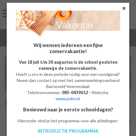
Home
Algemeen
/
/
/
/
Groep 8
Onderwijs
Profielen
Zorg en Welzijn
Groep 8
Wij wensen iedereen een fijne
zomervakantie!
Ouders
Van 18 juli t/m 30 augustus is de school gesloten
vanwege de zomervakantie.
Leerlingen
Heeft u ons in deze periode nodig voor een noodgeval?
Neem dan contact op met het samenwerkingsverband
Werken bij
Barneveld-Veenendaal:
Telefoonnummer:
085-0439612 -
Website:
www.pobv.nl
Profiel Zorg & Welzijn
MBO
Benieuwd naar je eerste schooldagen?
PrO
Hieronder vind je het programma voor alle afdelingen:
‘Bij Zorg en Welzijn heb je heel veel afwisseling
en als je eten maakt, mag je het zelf op eten!’
INTRODUCTIE PROGRAMMA
Bedrijf