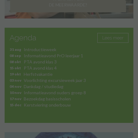
DE MEERWAARDE?
Agenda
Lees meer
Introductieweek
31 aug
Informatieavond PrO leerjaar 1
08 sep
PTA avond klas 3
08 okt
PTA avond klas 4
15 okt
Herfstvakantie
19 okt
Voorlichting excursieweek jaar 3
03 nov
Dankdag / studiedag
04 nov
Informatieavond ouders groep 8
10 nov
Bezoekdag basisscholen
17 nov
Kerstviering onderbouw
15 dec