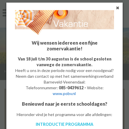
Home
Algemeen
Groep 8
Wij wensen iedereen een fijne
zomervakantie!
Ouders
Van 18 juli t/m 30 augustus is de school gesloten
vanwege de zomervakantie.
Leerlingen
Heeft u ons in deze periode nodig voor een noodgeval?
/
Home
Neem dan contact op met het samenwerkingsverband
Werken bij
Barneveld-Veenendaal:
Telefoonnummer:
085-0439612 -
Website:
www.pobv.nl
MBO
Direct naar
Benieuwd naar je eerste schooldagen?
Jaarkalender
PrO
Hieronder vind je het programma voor alle afdelingen:
Schoolvakantie
INTRODUCTIE PROGRAMMA
Bedrijf
MEERweten - nieuwsbrief