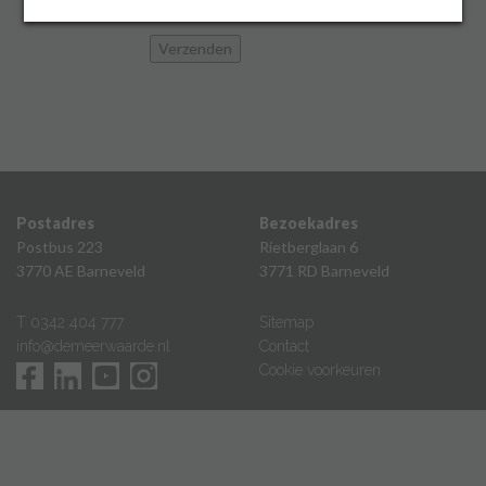
Inloggen
Postadres
Bezoekadres
Postbus 223
Rietberglaan 6
3770 AE Barneveld
3771 RD Barneveld
T 0342 404 777
Sitemap
info@demeerwaarde.nl
Contact
Cookie voorkeuren