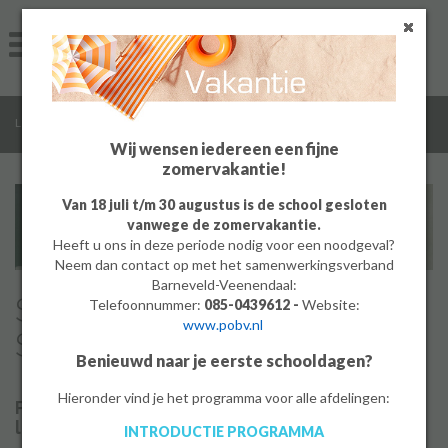
Home
Algemeen
/
/
Leerlingen
Wedstrijd paard
Groep 8
Wij wensen iedereen een fijne
zomervakantie!
Ouders
Van 18 juli t/m 30 augustus is de school gesloten
vanwege de zomervakantie.
Leerlingen
Heeft u ons in deze periode nodig voor een noodgeval?
Neem dan contact op met het samenwerkingsverband
Werken bij
Barneveld-Veenendaal:
Schoolkampioenschappen
Telefoonnummer:
085-0439612 -
Website:
www.pobv.nl
MBO
Springen & Dressuur
Benieuwd naar je eerste schooldagen?
PrO
Hieronder vind je het programma voor alle afdelingen:
Paarden en pony’s zijn populair onder de
leerlingen van De Meerwaarde.
INTRODUCTIE PROGRAMMA
Bedrijf