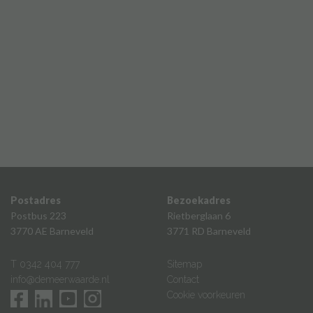
Postadres
Bezoekadres
Postbus 223
Rietberglaan 6
3770 AE Barneveld
3771 RD Barneveld
T 0342 404 777
Sitemap
info@demeerwaarde.nl
Contact
Cookie voorkeuren