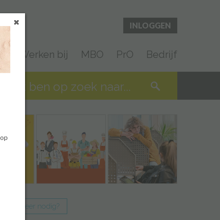
INLOGGEN
en
Werken bij
MBO
PrO
Bedrijf
 op
Meer nodig?