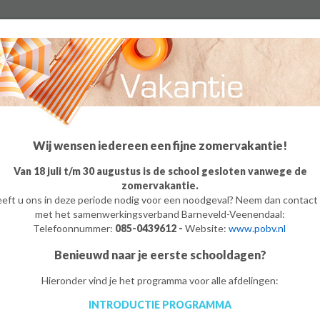
Algemeen
Groep 8
Ouders
Leerling
o
m
e
Wij wensen iedereen een fijne zomervakantie!
Van 18 juli t/m 30 augustus is de school gesloten vanwege de
zomervakantie.
eft u ons in deze periode nodig voor een noodgeval? Neem dan contact
met het samenwerkingsverband Barneveld-Veenendaal:
Telefoonnummer:
085-0439612 -
Website:
www.pobv.nl
Benieuwd naar je eerste schooldagen?
Hieronder vind je het programma voor alle afdelingen:
 school
Mentor
Start
Meten is weten
Loopbaan
INTRODUCTIE PROGRAMMA