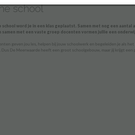
ine school
op school word je in een klas geplaatst. Samen met nog een aantal
n samen met een vaste groep docenten vormen jullie een onderwi
nten geven jou les, helpen bij jouw schoolwerk en begeleiden je als het l
. Dus De Meerwaarde heeft een groot schoolgebouw, maar jij krijgt een p