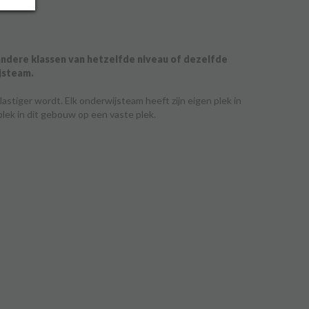
 andere klassen van hetzelfde niveau of dezelfde
jsteam.
astiger wordt. Elk onderwijsteam heeft zijn eigen plek in
lek in dit gebouw op een vaste plek.