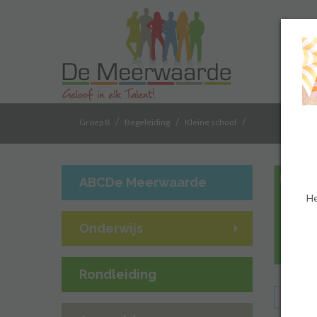
/
/
/
Groep 8
Begeleiding
Kleine school
ABCDe Meerwaarde
He
Onderwijs
Rondleiding
Kleine