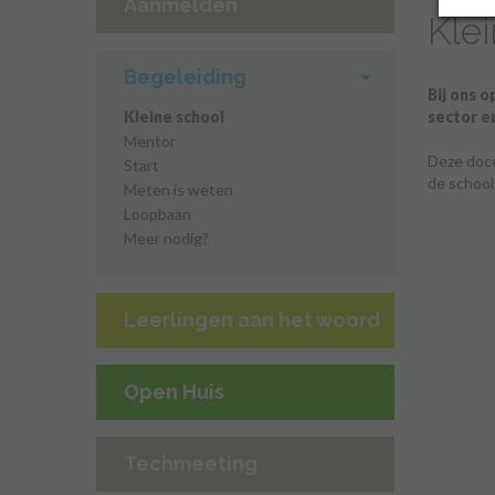
Aanmelden
Kle
Begeleiding
Bij ons 
sector e
Kleine school
Mentor
Deze doce
Start
de school
Meten is weten
Loopbaan
Meer nodig?
Leerlingen aan het woord
Open Huis
Techmeeting