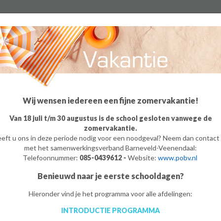
Algemeen
Groep 8
Ouders
Leerling
o
m
e
Wij wensen iedereen een fijne zomervakantie!
Van 18 juli t/m 30 augustus is de school gesloten vanwege de
ersoon.
zomervakantie.
eft u ons in deze periode nodig voor een noodgeval? Neem dan contact
met het samenwerkingsverband Barneveld-Veenendaal:
Telefoonnummer:
085-0439612 -
Website:
www.pobv.nl
Benieuwd naar je eerste schooldagen?
Hieronder vind je het programma voor alle afdelingen:
INTRODUCTIE PROGRAMMA