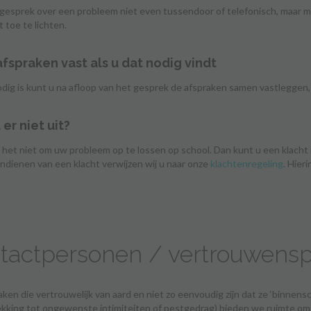
gesprek over een probleem niet even tussendoor of telefonisch, maar m
 toe te lichten.
afspraken vast als u dat nodig vindt
odig is kunt u na afloop van het gesprek de afspraken samen vastleggen
er niet uit?
 het niet om uw probleem op te lossen op school. Dan kunt u een klacht 
indienen van een klacht verwijzen wij u naar onze
klachtenregeling
. Hier
tactpersonen / vertrouwenspe
aken die vertrouwelijk van aard en niet zo eenvoudig zijn dat ze ‘binnen
kking tot ongewenste intimiteiten of pestgedrag) bieden we ruimte om