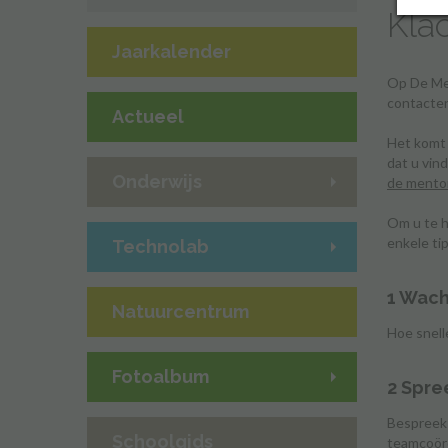
Kla
Jaarkalender
Op De Mee
contacten
Actueel
Het komt 
dat u vin
Onderwijs
de mentor
Om u te h
enkele tip
Technolab
1 Wach
Natuurcentrum
Hoe snell
Fotoalbum
2 Spre
Bespreek 
Schoolgids
teamcoörd