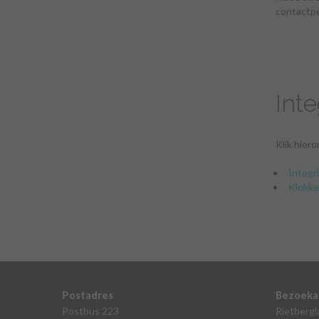
contactpe
Int
Klik hier
Integr
Klokke
Postadres
Bezoeka
Postbus 223
Rietbergl