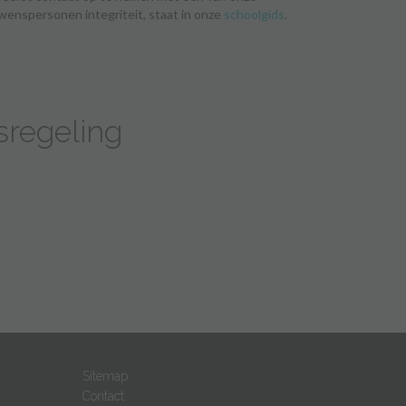
enspersonen integriteit, staat in onze
schoolgids
.
sregeling
Sitemap
Contact