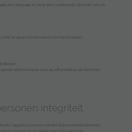
aak een afspraak en zorg dat u voldoende tijd hebt om uw
, zodat er geen misverstand over kan bestaan.
indienen.
in geven wij informatie over de afhandeling van klachten.
rsonen integriteit
schools’ opgelost kunnen worden (bijvoorbeeld klachten
 eerst contact op te nemen met één van onze