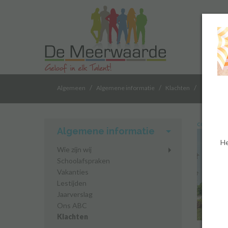
/
/
/
Algemeen
Algemene informatie
Klachten
contactp
Algemene informatie
He
Wie zijn wij
Schoolafspraken
Vakanties
Lestijden
Jaarverslag
Ons ABC
Klachten