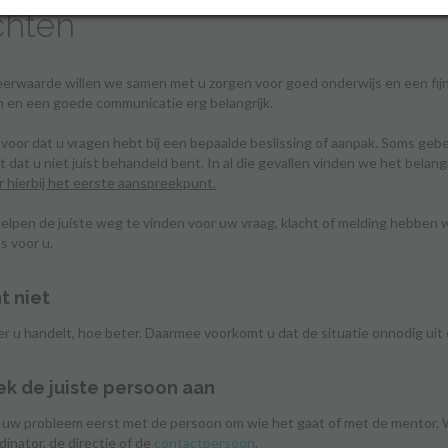
chten
rwaarde willen we samen met u zorgen voor goed onderwijs en een fijn
 en een goede communicatie erg belangrijk.
voor dat u vragen hebt bij een bepaalde beslissing of aanpak. Soms gebe
dt dat u niet juist behandeld bent. In al die gevallen vinden we het bela
 hierbij het eerste aanspreekpunt.
elpen de juiste weg te vinden voor uw vraag, klacht of melding hebbe
s voor u.
t niet
er u handelt, hoe beter. Daarmee voorkomt u dat de situatie onnodig uit 
ek de juiste persoon aan
uw probleem eerst met de persoon om wie het gaat of met de mentor. W
inator, de directie of de
contactpersoon
.