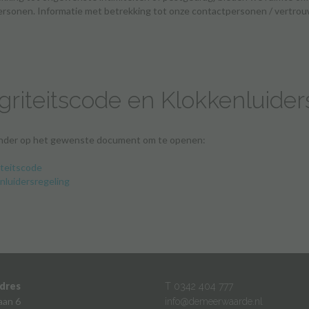
rsonen. Informatie met betrekking tot onze contactpersonen / vertrouw
egriteitscode en Klokkenluider
onder op het gewenste document om te openen:
iteitscode
nluidersregeling
dres
T 0342 404 777
aan 6
info@demeerwaarde.nl