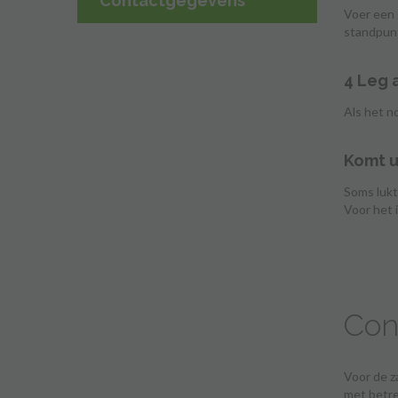
Contactgegevens
Voer een 
standpunt
4 Leg 
Als het n
Komt u 
Soms lukt
Voor het 
Con
Voor de z
met betre