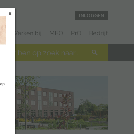
INLOGGEN
en
Werken bij
MBO
PrO
Bedrijf
 op