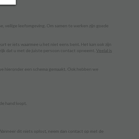
e, veilige leefomgeving. Om samen te werken zijn goede
urt er iets waarmee u het niet eens bent. Het kan ook zijn
ngrijk dat u met de juiste persoon contact opneemt.
Veelal is
n we hieronder een schema gemaakt. Ook hebben we
de hand loopt.
anneer dit niets oplost, neem dan contact op met de