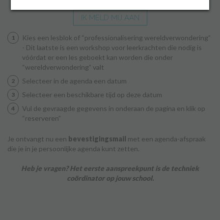
IK MELD MIJ AAN
Inloggen
Kies een lesblok of “professionalisering wereldverwondering”
- Dit laatste is een workshop voor leerkrachten die nodig is
vóórdat er een les geboekt kan worden die onder
“wereldverwondering” valt
Selecteer in de agenda een datum
Selecteer een beschikbare tijd op deze datum
Vul de gevraagde gegevens in onderaan de pagina en klik op
“reserveren”
Je ontvangt nu een
bevestigingsmail
met een agenda-afspraak
die je in je persoonlijke agenda kunt zetten.
Heb je vragen? Het eerste aanspreekpunt is de techniek
coördinator op jouw school.