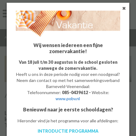
Home
Algemeen
/
/
/
Algemeen
Technolab
Aanmelden
Groep 8
Wij wensen iedereen een fijne
zomervakantie!
Ouders
Van 18 juli t/m 30 augustus is de school gesloten
vanwege de zomervakantie.
Leerlingen
Heeft u ons in deze periode nodig voor een noodgeval?
Neem dan contact op met het samenwerkingsverband
Werken bij
Barneveld-Veenendaal:
Aanmelden
Telefoonnummer:
085-0439612 -
Website:
www.pobv.nl
MBO
Benieuwd naar je eerste schooldagen?
Leerkrachten van basisscholen in Barneveld
PrO
kunnen gratis gebruik maken van het
Hieronder vind je het programma voor alle afdelingen:
Technolab.
INTRODUCTIE PROGRAMMA
Bedrijf