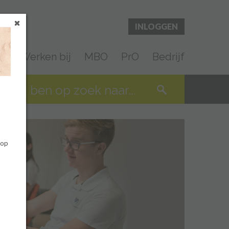
INLOGGEN
en
Werken bij
MBO
PrO
Bedrijf
 op