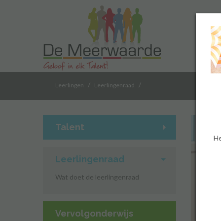
/
/
Leerlingen
Leerlingenraad
Talent
He
Leerlingenraad
Wat doet de leerlingenraad
Vervolgonderwijs