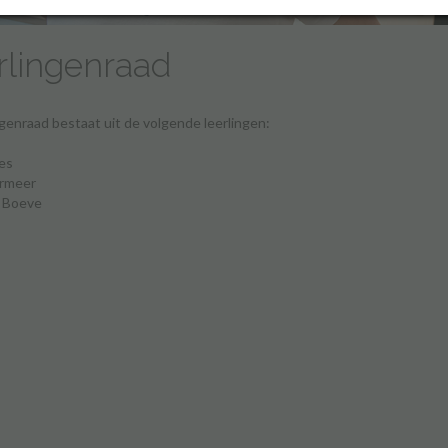
rlingenraad
ngenraad bestaat uit de volgende leerlingen:
es
ermeer
n Boeve