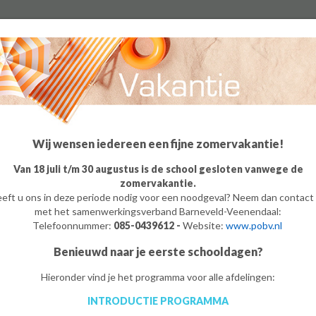
Algemeen
Groep 8
Ouders
Leerling
o
m
e
Wij wensen iedereen een fijne zomervakantie!
Van 18 juli t/m 30 augustus is de school gesloten vanwege de
zomervakantie.
eft u ons in deze periode nodig voor een noodgeval? Neem dan contact
met het samenwerkingsverband Barneveld-Veenendaal:
Telefoonnummer:
085-0439612 -
Website:
www.pobv.nl
Benieuwd naar je eerste schooldagen?
Hieronder vind je het programma voor alle afdelingen:
INTRODUCTIE PROGRAMMA