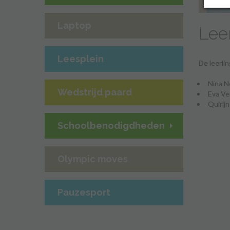
Laptop
Lee
Leesplein
De leerli
Nina N
Wedstrijd paard
Eva V
Quirij
Schoolbenodigdheden
Olympic moves
Pauzesport