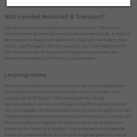
Wat is profiel Mobiliteit & Transport?
Inloggen
Heb jij interesse in mobiliteit en transportsector? Dan kom je
terecht in een dynamische wereld waar beweging in zit. Je krijgt in
deze sector te maken met allerlei verschillende voertuigen, zoals:
auto’s, vrachtwagens, fietsen, scooters, enz. Ook maak je kennis
met de wereld van de transport en logistiek waar je met een
elektrische pallettruck of heftruck gaat werken.
Lesprogramma
Binnen de mobiliteit en transportsector zijn veel mogelijkheden.
Denk hierbij aan het werken met echte auto’s, scooters, mini
trekkers en MTB fietsen. Ook maak je kennis met de
werkzaamheden van een vrachtwagenchauffeur en het beheren
van een magazijn. Heeft techniek jouw interesse en gaat jouw hart
sneller kloppen van een ronkende auto of vrachtauto of vind je het
leuk om straks een magazijn te beheren dan is dit voor jou een
goede keuze. Nadat je in leerjaar 3 een programma hebt gedaan
waarin je zowel mobiliteit als transport krijgt aangeboden, kun je