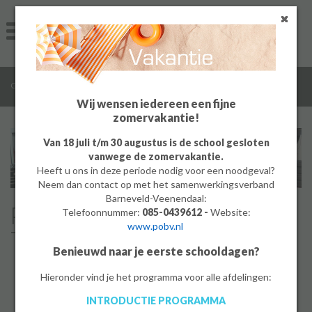
Home
Algemeen
/
/
/
/
Groep 8
Onderwijs
Profielen
Mobiliteit en Transport
Groep 8
Wij wensen iedereen een fijne
zomervakantie!
Ouders
Van 18 juli t/m 30 augustus is de school gesloten
vanwege de zomervakantie.
Leerlingen
Heeft u ons in deze periode nodig voor een noodgeval?
Neem dan contact op met het samenwerkingsverband
Werken bij
Barneveld-Veenendaal:
Profiel Mobiliteit &
Telefoonnummer:
085-0439612 -
Website:
www.pobv.nl
MBO
Transport
Benieuwd naar je eerste schooldagen?
PrO
Hieronder vind je het programma voor alle afdelingen:
"Het leuke van mijn keuze voor mobiliteit en
transport is dat we aan echte moderne auto’s
INTRODUCTIE PROGRAMMA
Bedrijf
mogen sleutelen."