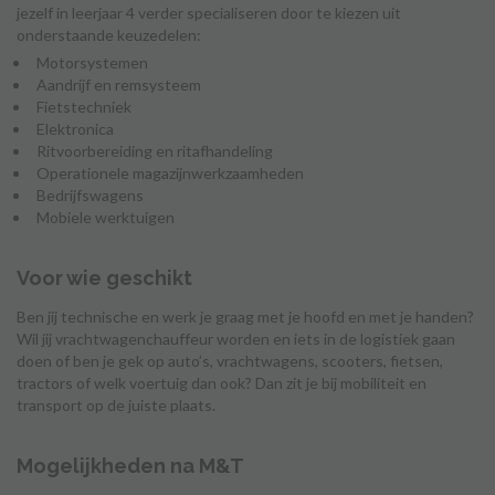
jezelf in leerjaar 4 verder specialiseren door te kiezen uit
onderstaande keuzedelen:
Motorsystemen
Aandrijf en remsysteem
Fietstechniek
Elektronica
Ritvoorbereiding en ritafhandeling
Operationele magazijnwerkzaamheden
Bedrijfswagens
Mobiele werktuigen
Voor wie geschikt
Ben jij technische en werk je graag met je hoofd en met je handen?
Wil jij vrachtwagenchauffeur worden en iets in de logistiek gaan
doen of ben je gek op auto’s, vrachtwagens, scooters, fietsen,
tractors of welk voertuig dan ook? Dan zit je bij mobiliteit en
transport op de juiste plaats.
Mogelijkheden na M&T